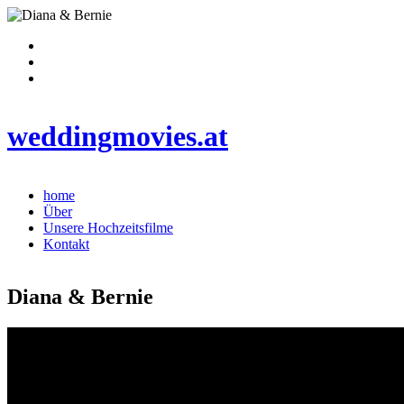
weddingmovies.at
home
Über
Unsere Hochzeitsfilme
Kontakt
Diana
&
Bernie